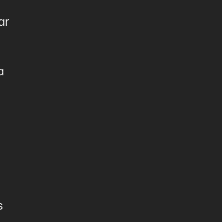
ar
a
s