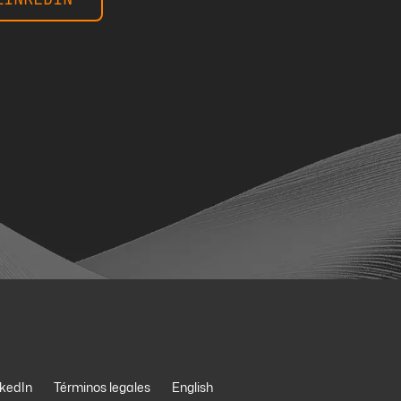
nkedIn
Términos legales
English