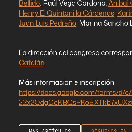
Bellido
, Raúl Vega Cardona,
Anibal
Henry E. Quintanilla Cárdenas
,
Kari
Juan Luis Pedreño
, Marina Sancho L
La dirección del congreso corresp
Catalán
.
Más información e inscripción:
https://docs.google.com/forms/d/e
22x2OdgCoKBQsPKoEXTkb7xUXzuV
MÁS ARTÍCULOS
SÍGUENOS EN 