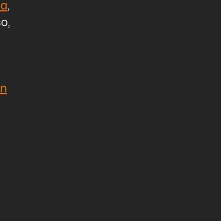
da
,
o,
én