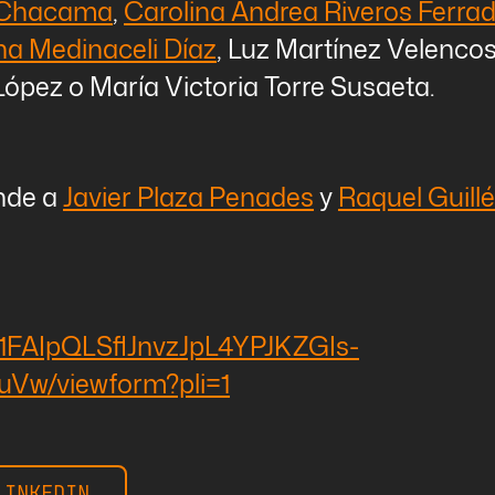
 Chacama
,
Carolina Andrea Riveros Ferra
na Medinaceli Díaz
, Luz Martínez Velencos
ópez o María Victoria Torre Susaeta.
onde a
Javier Plaza Penades
y
Raquel Guill
/1FAIpQLSflJnvzJpL4YPJKZGIs-
w/viewform?pli=1
LINKEDIN